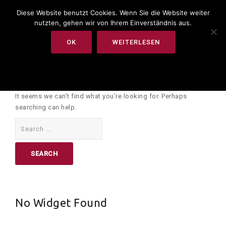
Diese Website benutzt Cookies. Wenn Sie die Website weiter
nutzten, gehen wir von Ihrem Einverständnis aus.
OK
WEITERLESEN
Skip
to
content
It seems we can’t find what you’re looking for. Perhaps
searching can help.
Search
for:
No Widget Found